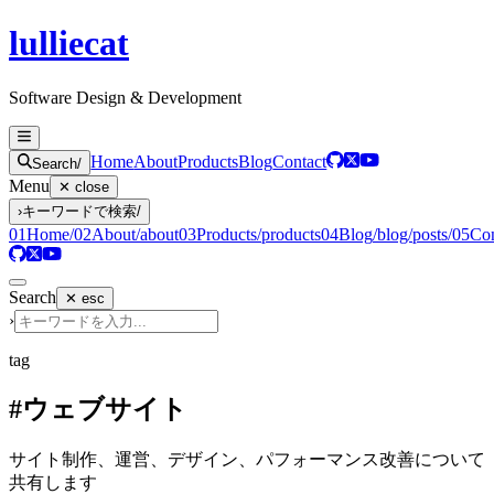
lulliecat
Software Design & Development
Home
About
Products
Blog
Contact
Search
/
Menu
✕ close
›
キーワードで検索
/
01
Home
/
02
About
/about
03
Products
/products
04
Blog
/blog/posts/
05
Con
Search
✕ esc
›
tag
#ウェブサイト
サイト制作、運営、デザイン、パフォーマンス改善について
共有します