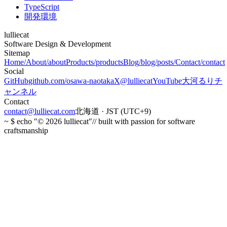
TypeScript
開発環境
lulliecat
Software Design & Development
Sitemap
Home
/
About
/about
Products
/products
Blog
/blog/posts/
Contact
/contact
Social
GitHub
github.com/osawa-naotaka
X
@lulliecat
YouTube
大河るりチ
ャンネル
Contact
contact@lulliecat.com
北海道 · JST (UTC+9)
~ $
echo "© 2026 lulliecat"
// built with passion for software
craftsmanship